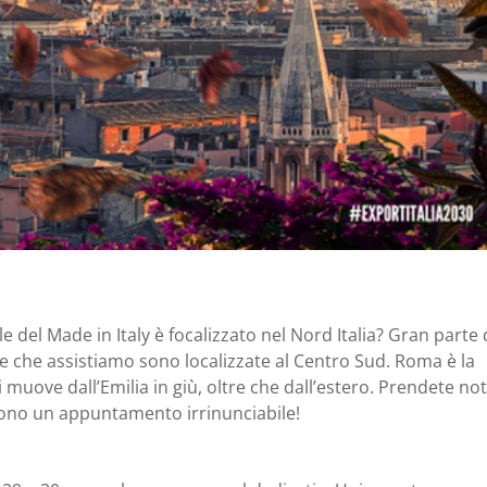
le del Made in Italy è focalizzato nel Nord Italia? Gran parte 
e che assistiamo sono localizzate al Centro Sud. Roma è la
i muove dall’Emilia in giù, oltre che dall’estero. Prendete not
iscono un appuntamento irrinunciabile!