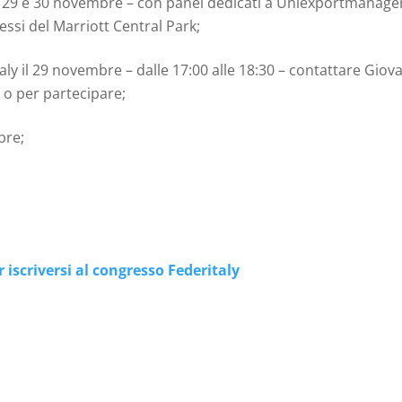
l 29 e 30 novembre – con panel dedicati a Uniexportmanage
essi del Marriott Central Park;
y il 29 novembre – dalle 17:00 alle 18:30 – contattare Giov
 o per partecipare;
bre;
er iscriversi al congresso Federitaly