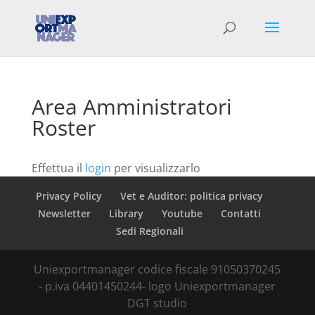
Area Amministratori
Roster
Effettua il
login
per visualizzarlo
Privacy Policy
Vet e Auditor: politica privacy
Newsletter
Library
Youtube
Contatti
Sedi Regionali
Uniexportmanager codice fiscale 91050370245
- p.iva 04401450244- logo Uniexportmanager
DGT studio